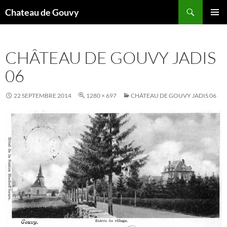
Aller
Recherche
Chateau de Gouvy
au
MENU
contenu
PRINCI
CHÂTEAU DE GOUVY JADIS
06
22 SEPTEMBRE 2014
1280 × 697
CHÂTEAU DE GOUVY JADIS 06